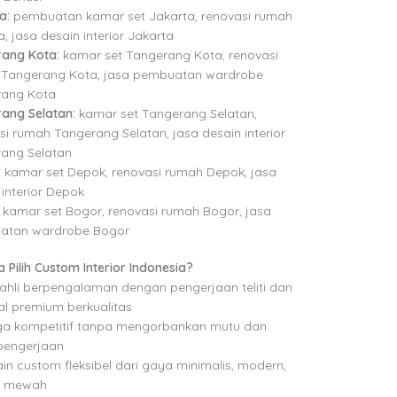
a:
pembuatan kamar set Jakarta, renovasi rumah
, jasa desain interior Jakarta
ang Kota:
kamar set Tangerang Kota, renovasi
Tangerang Kota, jasa pembuatan wardrobe
rang Kota
ang Selatan:
kamar set Tangerang Selatan,
si rumah Tangerang Selatan, jasa desain interior
ang Selatan
:
kamar set Depok, renovasi rumah Depok, jasa
 interior Depok
kamar set Bogor, renovasi rumah Bogor, jasa
atan wardrobe Bogor
 Pilih Custom Interior Indonesia?
ahli berpengalaman dengan pengerjaan teliti dan
al premium berkualitas
a kompetitif tanpa mengorbankan mutu dan
 pengerjaan
in custom fleksibel dari gaya minimalis, modern,
a mewah