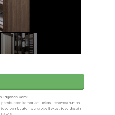
h Layanan Kami:
:
pembuatan kamar set Bekasi, renovasi rumah
, jasa pembuatan wardrobe Bekasi, jasa desain
r Bekasi