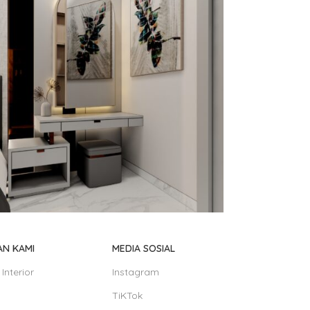
terior
Desain Interior
AN KAMI
MEDIA SOSIAL
r Mr Frans
Ruang Meet
Interior
Instagram
TiKTok