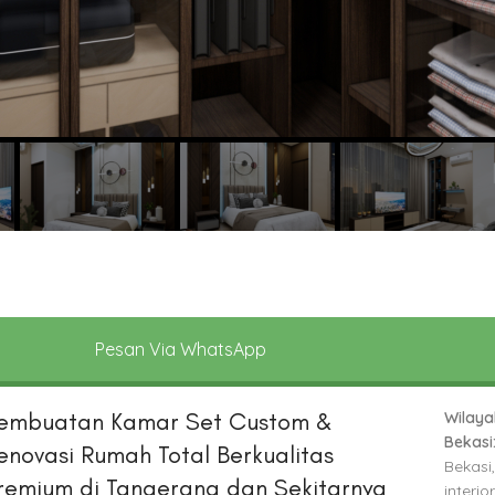
Pesan Via WhatsApp
embuatan Kamar Set Custom &
Wilaya
Bekasi
enovasi Rumah Total Berkualitas
Bekasi
remium di Tangerang dan Sekitarnya
interio