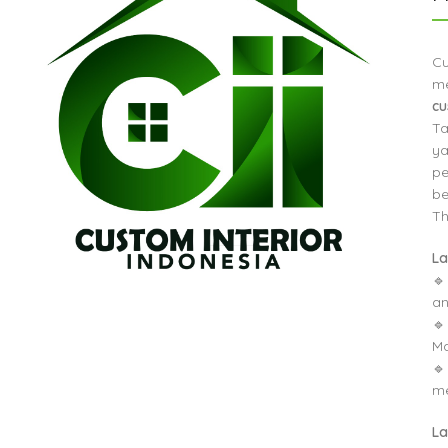
Cu
m
c
Ta
ya
pe
be
Th
La
🔹
an
🔹
M
🔹
me
La