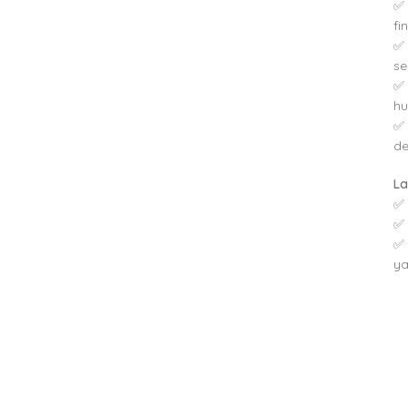
✅ 
fi
✅ 
se
✅ 
h
✅ 
de
La
✅ 
✅ 
✅ 
ya