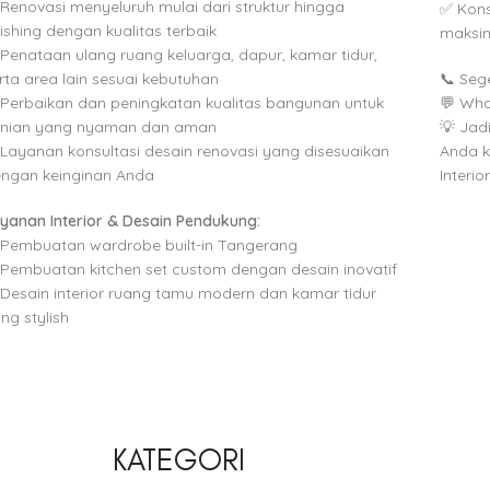
Renovasi menyeluruh mulai dari struktur hingga
✅ Kons
nishing dengan kualitas terbaik
maksi
Penataan ulang ruang keluarga, dapur, kamar tidur,
rta area lain sesuai kebutuhan
📞 Seg
Perbaikan dan peningkatan kualitas bangunan untuk
💬 Wh
unian yang nyaman dan aman
💡 Jad
Layanan konsultasi desain renovasi yang disesuaikan
Anda k
ngan keinginan Anda
Interio
yanan Interior & Desain Pendukung:
Pembuatan wardrobe built-in Tangerang
Pembuatan kitchen set custom dengan desain inovatif
Desain interior ruang tamu modern dan kamar tidur
ng stylish
KATEGORI