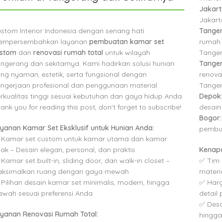
Jakart
Jakarta
stom Interior Indonesia dengan senang hati
Tanger
empersembahkan layanan
pembuatan kamar set
rumah 
ustom
dan
renovasi rumah total
untuk wilayah
Tange
ngerang dan sekitarnya. Kami hadirkan solusi hunian
Tanger
ng nyaman, estetik, serta fungsional dengan
renova
ngerjaan profesional dan penggunaan material
Tanger
rkualitas tinggi sesuai kebutuhan dan gaya hidup Anda.
Depok
ank you for reading this post, don't forget to subscribe!
desain
Bogor:
yanan Kamar Set Eksklusif untuk Hunian Anda:
pembu
 Kamar set custom untuk kamar utama dan kamar
ak – Desain elegan, personal, dan praktis
Kenapa
 Kamar set built-in, sliding door, dan walk-in closet –
✅ Tim 
aksimalkan ruang dengan gaya mewah
materi
 Pilihan desain kamar set minimalis, modern, hingga
✅ Harg
wah sesuai preferensi Anda
detail
✅ Desa
yanan Renovasi Rumah Total:
hingg