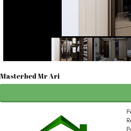
Masterbed Mr Ari
P
R
P